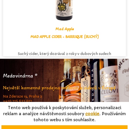
Mad Apple
MAD APPLE CIDER - BARRIQUE (SUCHÝ)
Suchý cider, který dozrával 2 roky v dubových sudech
Medovinárna ®
Největší kamenná prodejna medovin a ciderů v Evropě
Na Zderaze 14, Praha 2
+420 775 633 077
www.medovinarna.cz
Tento web používá k poskytování služeb, personalizaci
reklam a analýze návštěvnosti soubory
cookie
. Používáním
tohoto webu s tím souhlasíte.
© FrameStar s.r.o. & Jiří Pouček 2023 |
RSS
|
Mapa stránek
|
Podmínky užití
|
Osobní údaje