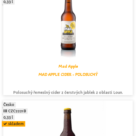
0,33 l
Mad Apple
MAD APPLE CIDER - POLOSUCHÝ
Polosuchý řemeslný cider z čerstvých jablek z oblasti Loun.
Česko
CZC2221B
0,33 l
skladem