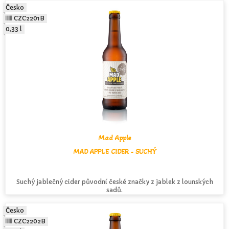
Česko
CZC2201B
0,33 l
Mad Apple
MAD APPLE CIDER - SUCHÝ
Suchý jablečný cider původní české značky z jablek z lounských
sadů.
Česko
CZC2202B