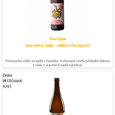
Mad Apple
MAD APPLE CIDER - VIŠŇOVÝ POLOSUCHÝ
Polosuchý cider ze sadů z lounska. Ochucený 100% přídodní šťávou
z višní z vlastních sadů výrobce.
Česko
CZC2241A
0,75 l