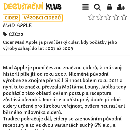
CIDER
VÝROBCI CIDERŮ
MAD APPLE
CZC22
Cider Mad Apple je první český cider, kdy počátky jeho
výroby sahají do let 2007 až 2009
Mad Apple je první českou značkou ciderů, která svoji
historii píše již od roku 2007. Nicméně původní
výrobce ze Znojma přerušil činnost kolem roku 2011 a
nyní tuto značku převzala Moštárna Louny. Jablka tedy
pochází z této oblasti ovšem postup a receptura
zůstává původní. Jedná se o přístupné, dobře pitelné
cidery určené pro širokou veřejnost, ovšem neurazí ani
běžného milovníka ciderů.
Tradice pokračuje dál, cidery se zachováním původní
receptury a to ve dvou variantách suchý 6% alc., a