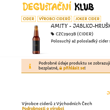
CIDER
VÝROBCI CIDERŮ
JOKER CIDER
AMITY - JABLKO-HRUŠK
CZC2903B (CIDER)
Polosuchý až polosladký cider 
Podrobné údaje produktu se zobrazuj
bezplatné,
přihlásit se
!
J
Výrobce ciderů z Východních Čech
Podrobnosti o výrobci