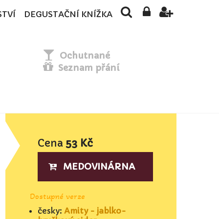
STVÍ
DEGUSTAČNÍ KNÍŽKA
Ochutnané
Seznam přání
Cena
53 Kč
MEDOVINÁRNA
Dostupné verze
česky:
Amity - jablko-