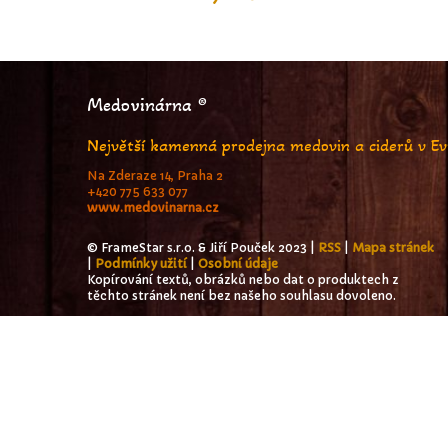
Medovinárna ®
Největší kamenná prodejna medovin a ciderů v E
Na Zderaze 14, Praha 2
+420 775 633 077
www.medovinarna.cz
© FrameStar s.r.o. & Jiří Pouček 2023 |
RSS
|
Mapa stránek
|
Podmínky užití
|
Osobní údaje
Kopírování textů, obrázků nebo dat o produktech z
těchto stránek není bez našeho souhlasu dovoleno.