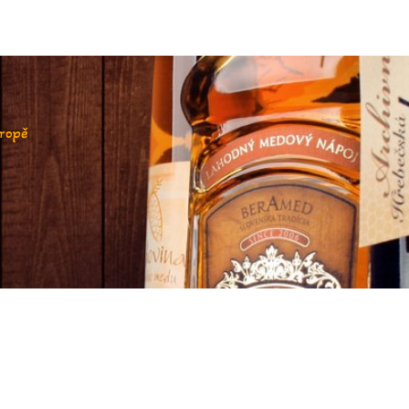
vropě