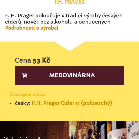
F.H. PRAGER
F. H. Prager pokračuje v tradici výroby českých
ciderů, nově i bez alkoholu a ochucených
Podrobnosti o výrobci
Cena
53 Kč
MEDOVINÁRNA
Dostupné verze
česky:
F.H. Prager Cider 11 (polosuchý)