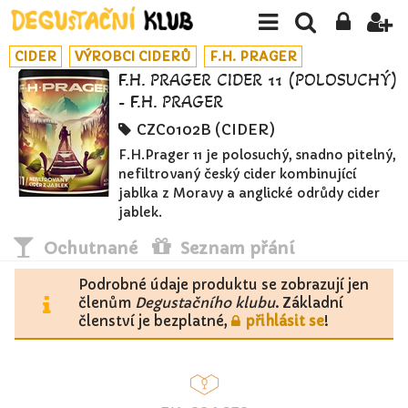
CIDER
VÝROBCI CIDERŮ
F.H. PRAGER
F.H. PRAGER CIDER 11 (POLOSUCHÝ)
- F.H. PRAGER
CZC0102B (CIDER)
F.H.Prager 11 je polosuchý, snadno pitelný,
nefiltrovaný český cider kombinující
jablka z Moravy a anglické odrůdy cider
jablek.
Ochutnané
Seznam přání
Podrobné údaje produktu se zobrazují jen
členům
Degustačního klubu
. Základní
členství je bezplatné,
přihlásit se
!