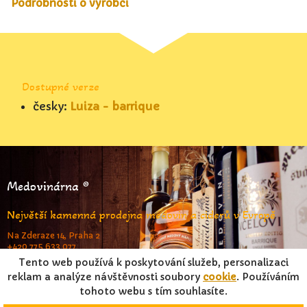
Podrobnosti o výrobci
Dostupné verze
česky:
Luiza - barrique
Medovinárna ®
Největší kamenná prodejna medovin a ciderů v Evropě
Na Zderaze 14, Praha 2
+420 775 633 077
www.medovinarna.cz
Tento web používá k poskytování služeb, personalizaci
reklam a analýze návštěvnosti soubory
cookie
. Používáním
tohoto webu s tím souhlasíte.
© FrameStar s.r.o. & Jiří Pouček 2023 |
RSS
|
Mapa stránek
|
Podmínky užití
|
Osobní údaje