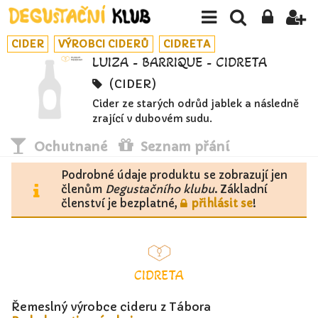
CIDER
VÝROBCI CIDERŮ
CIDRETA
LUIZA - BARRIQUE - CIDRETA
(CIDER)
Cider ze starých odrůd jablek a následně
zrající v dubovém sudu.
Ochutnané
Seznam přání
Podrobné údaje produktu se zobrazují jen
členům
Degustačního klubu
. Základní
členství je bezplatné,
přihlásit se
!
CIDRETA
Řemeslný výrobce cideru z Tábora