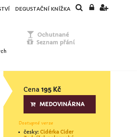
STVÍ
DEGUSTAČNÍ KNÍŽKA
Ochutnané
Seznam přání
ých
Cena
195 Kč
MEDOVINÁRNA
Dostupné verze
česky:
Cidérka Cider