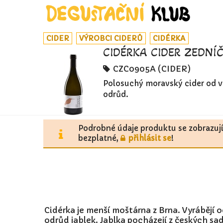
CIDER
VÝROBCI CIDERŮ
CIDÉRKA
CIDÉRKA CIDER ZEDNÍ
CZC0905A (CIDER)
Polosuchý moravský cider od vý
odrůd.
Podrobné údaje produktu se zobrazuj
bezplatné,
přihlásit se
!
Cidérka je menší moštárna z Brna. Vyrábějí o
odrůd jablek. Jablka pocházejí z českých sad