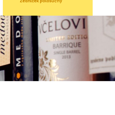
Zedníček polosuchý