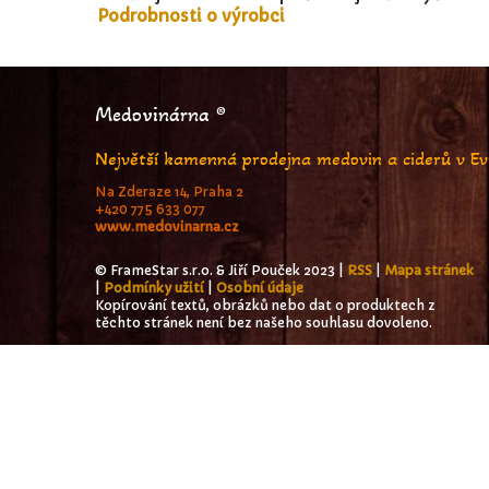
Podrobnosti o výrobci
Medovinárna ®
Největší kamenná prodejna medovin a ciderů v E
Na Zderaze 14, Praha 2
+420 775 633 077
www.medovinarna.cz
© FrameStar s.r.o. & Jiří Pouček 2023 |
RSS
|
Mapa stránek
|
Podmínky užití
|
Osobní údaje
Kopírování textů, obrázků nebo dat o produktech z
těchto stránek není bez našeho souhlasu dovoleno.