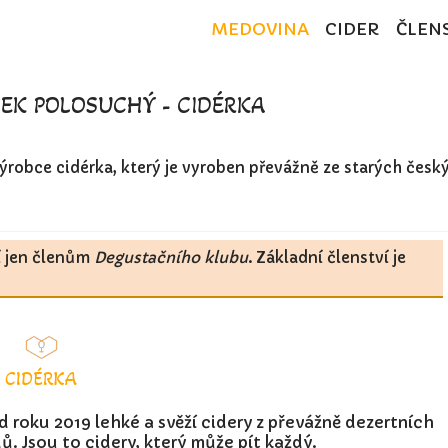
MEDOVINA
CIDER
ČLEN
ČEK POLOSUCHÝ - CIDÉRKA
robce cidérka, který je vyroben převážně ze starých česk
í jen členům
Degustačního klubu
. Základní členství je
CIDÉRKA
d roku 2019 lehké a svěží cidery z převážně dezertních
ů. Jsou to cidery, který může pít každý.