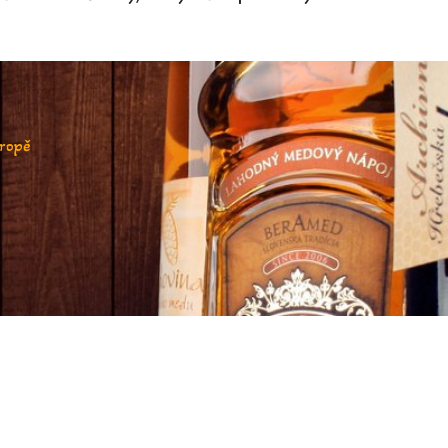
vropě