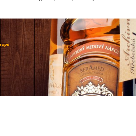
vropě