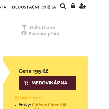
STVÍ
DEGUSTAČNÍ KNÍŽKA
Ochutnané
Seznam přání
Cena
195 Kč
MEDOVINÁRNA
Dostupné verze
česky:
Cidérka Cider Hýl