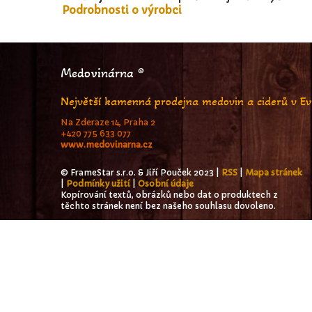
Podrobnosti o výrobci
Medovinárna ®
Největší kamenná prodejna medovin a ciderů v E
Na Zderaze 14, Praha 2
+420 775 633 077
www.medovinarna.cz
© FrameStar s.r.o. & Jiří Pouček 2023 |
RSS
|
Mapa stránek
|
Podmínky užití
|
Osobní údaje
Kopírování textů, obrázků nebo dat o produktech z
těchto stránek není bez našeho souhlasu dovoleno.