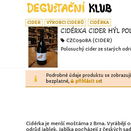
CIDER
VÝROBCI CIDERŮ
CIDÉRKA
CIDÉRKA CIDER HÝL PO
CZC0908A (CIDER)
Polosuchý cider ze starých odr
Podrobné údaje produktu se zobrazuj
bezplatné,
přihlásit se
!
Cidérka je menší moštárna z Brna. Vyrábějí o
odrůd jablek. Jablka pocházejí z českých sad