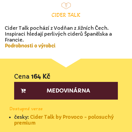
CIDER TALK
Cider Talk pochází z Vodňan z Jižních Čech.
Inspiraci hledají perlivých ciderů Španělska a
Francie.
Podrobnosti o výrobci
Cena
164 Kč
MEDOVINÁRNA
Dostupné verze
česky:
Cider Talk by Provoco - polosuchý
premium