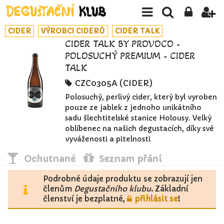
CIDER
VÝROBCI CIDERŮ
CIDER TALK
CIDER TALK BY PROVOCO -
POLOSUCHÝ PREMIUM - CIDER
TALK
CZC0305A (CIDER)
Polosuchý, perlivý cider, který byl vyroben
pouze ze jablek z jednoho unikátního
sadu šlechtitelské stanice Holousy. Velký
oblíbenec na našich degustacích, díky své
vyváženosti a pitelnosti
Ochutnané
Seznam přání
Podrobné údaje produktu se zobrazují jen
členům
Degustačního klubu
. Základní
členství je bezplatné,
přihlásit se
!