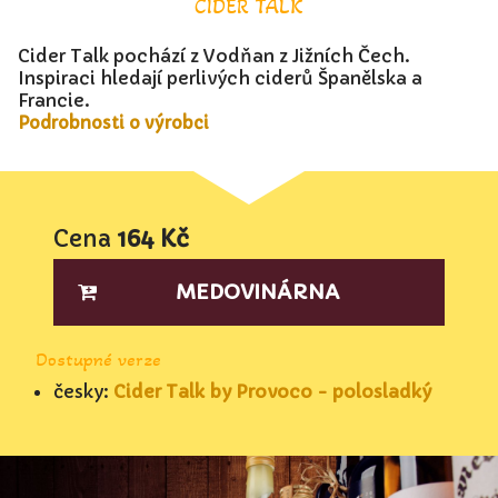
CIDER TALK
Cider Talk pochází z Vodňan z Jižních Čech.
Inspiraci hledají perlivých ciderů Španělska a
Francie.
Podrobnosti o výrobci
Cena
164 Kč
MEDOVINÁRNA
Dostupné verze
česky:
Cider Talk by Provoco - polosladký