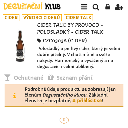
CIDER
VÝROBCI CIDERŮ
CIDER TALK
CIDER TALK BY PROVOCO -
POLOSLADKÝ - CIDER TALK
CZC0303A (CIDER)
Polosladký a perlivý cider, který je velmi
dobře pitelný. V chuti mírně a svěže
nakyslý. Harmonický a vyvážený a na
degustacích velmi oblíbený.
Ochutnané
Seznam přání
Podrobné údaje produktu se zobrazují jen
členům
Degustačního klubu
. Základní
členství je bezplatné,
přihlásit se
!