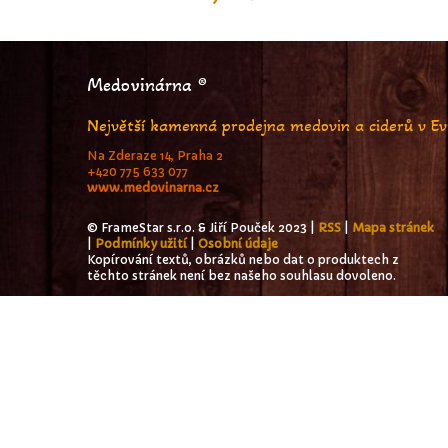
Medovinárna ®
Největší kamenná prodejna medovin a ciderů v E
Na Zderaze 14, Praha 2
+420 775 633 077
www.medovinarna.cz
© FrameStar s.r.o. & Jiří Pouček 2023 |
RSS
|
Mapa stránek
|
Podmínky užití
|
Osobní údaje
Kopírování textů, obrázků nebo dat o produktech z
těchto stránek není bez našeho souhlasu dovoleno.