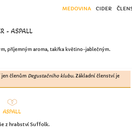
MEDOVINA
CIDER
ČLEN
R - ASPALL
ným, příjemným aroma, takřka květino-jablečným.
í jen členům
Degustačního klubu
. Základní členství je
ASPALL
ie z hrabství Suffolk.