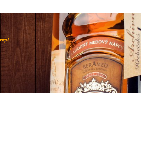
vropě