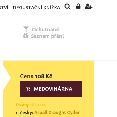
STVÍ
DEGUSTAČNÍ KNÍŽKA
Ochutnané
Seznam přání
Cena
108 Kč
MEDOVINÁRNA
Dostupné verze
česky:
Aspall Draught Cyder