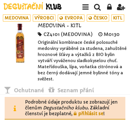
MEDOVINA
VÝROBCI
EVROPA
ČESKO
KITL
MEDOVINA - KITL
CZ4101 (MEDOVINA)
M0130
Originální kombinace české polosuché
medoviny vyráběné za studena, zahuštěné
hroznové šťávy a výtažků z BIO bylin
vytváří vyváženou sladkokyselou chuť.
Mateřídouška, lípa, voňatka citrónová a
bez černý dodávají jemné bylinné tóny a
svěžest.
Ochutnané
Seznam přání
Podrobné údaje produktu se zobrazují jen
členům
Degustačního klubu
. Základní
členství je bezplatné,
přihlásit se
!