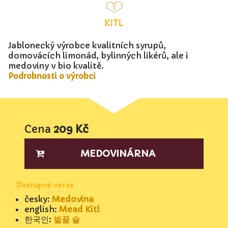
KITL
Jablonecký výrobce kvalitních syrupů,
domovácích limonád, bylinných likérů, ale i
medoviny v bio kvalitě.
Podrobnosti o výrobci
Cena
209 Kč
MEDOVINÁRNA
Dostupné verze
česky:
Medovina
english:
Mead Kitl
한국인:
벌꿀 술