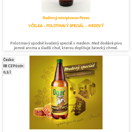
Rodinný minipivovar Pacov
VČELKA - POLOTMAVÝ SPECIÁL - MEDOVÝ
Polotmavý spodně kvašený speciál s medem. Med dodává pivu
jemné aroma a sladší chuť, kterou doplňuje žatecký chmel.
Česko
CZP0201
0,5 l