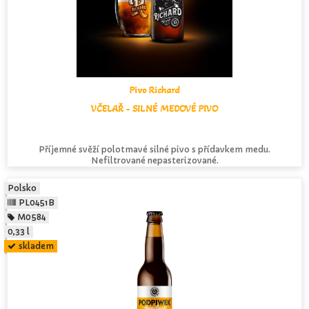
Pivo Richard
VČELAŘ - SILNÉ MEDOVÉ PIVO
Příjemné svěží polotmavé silné pivo s přídavkem medu.
Nefiltrované nepasterizované.
Polsko
PL0451B
M0584
0,33 l
skladem