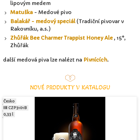
lipovým medem
Matuška
- Medové pivo
Balakář - medový speciál
(Tradiční pivovar v
Rakovníku, a.s.)
Zhůřák Bee Charmer Trappist Honey Ale
, 15°,
Zhůřák
další medová piva lze nalézt na
Pivnících
.
NOVÉ PRODUKTY V KATALOGU
Česko
CZP3101B
0,33 l