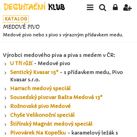
KATALOG
MEDOVÉ PIVO
Medové pivo nebo s pivo s výrazným přídavkem medu.
Výrobci medového piva a piva s medem v ČR:
U Tří růží
- Medové pivo
Sentický Kvasar 15°
- s přídavkem medu, Pivo
Kvasar s.r.o.
Harrach medový speciál
Sousedský pivovar Bašta Medová 13°
Rožnovské pivo Medové
Chyše Velikonoční speciál
Štiřínský Magnát medový speciál
Pivovárek Na Kopečku
- karamelový ležák s