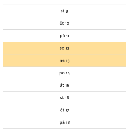
st
9
čt
10
pá
11
so
12
ne
13
po
14
út
15
st
16
čt
17
pá
18