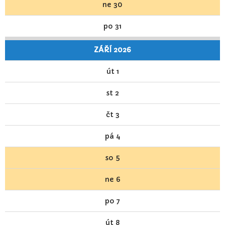
ne
30
po
31
ZÁŘÍ 2026
út
1
st
2
čt
3
pá
4
so
5
ne
6
po
7
út
8