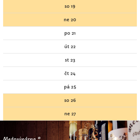
so
19
ne
20
po
21
út
22
st
23
čt
24
pá
25
so
26
ne
27
Medovinárna ®