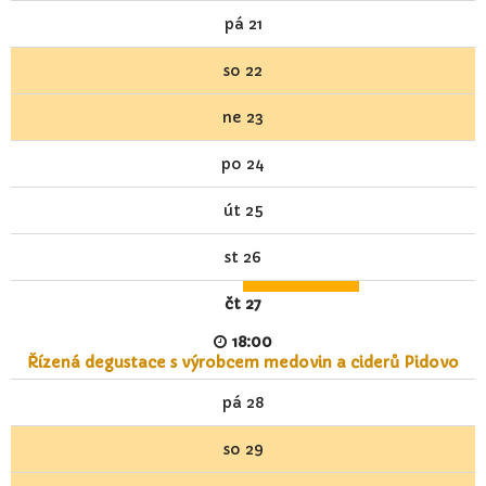
pá
21
so
22
ne
23
po
24
út
25
st
26
čt
27
18:00
Řízená degustace s výrobcem medovin a ciderů Pidovo
pá
28
so
29