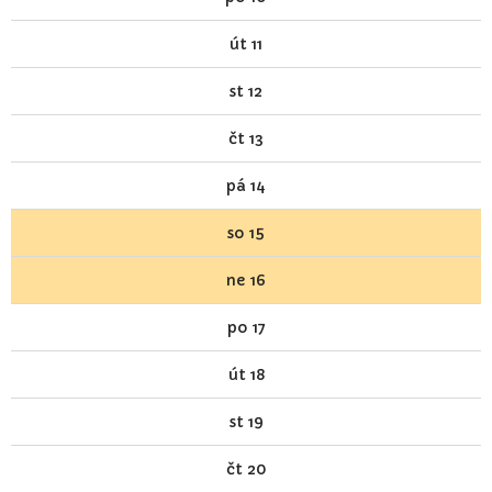
út
11
st
12
čt
13
pá
14
so
15
ne
16
po
17
út
18
st
19
čt
20