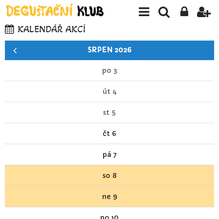
KALENDÁŘ AKCÍ
SRPEN 2026
po
3
út
4
st
5
čt
6
pá
7
so
8
ne
9
po
10