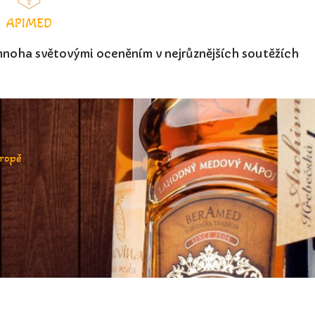
APIMED
mnoha světovými oceněním v nejrůznějších soutěžích
vropě