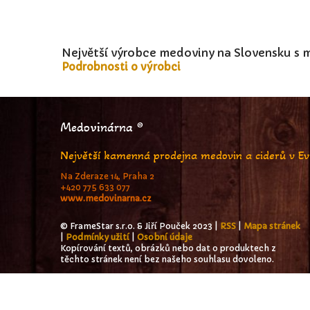
Největší výrobce medoviny na Slovensku s 
Podrobnosti o výrobci
Medovinárna ®
Největší kamenná prodejna medovin a ciderů v E
Na Zderaze 14, Praha 2
+420 775 633 077
www.medovinarna.cz
© FrameStar s.r.o. & Jiří Pouček 2023 |
RSS
|
Mapa stránek
|
Podmínky užití
|
Osobní údaje
Kopírování textů, obrázků nebo dat o produktech z
těchto stránek není bez našeho souhlasu dovoleno.