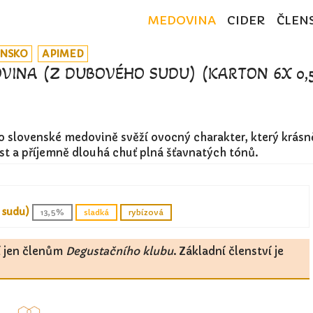
MEDOVINA
CIDER
ČLEN
ENSKO
APIMED
INA (Z DUBOVÉHO SUDU) (KARTON 6X 0,5
o slovenské medovině svěží ovocný charakter, který krásn
t a příjemně dlouhá chuť plná šťavnatých tónů.
 sudu)
13,5%
sladká
rybízová
í jen členům
Degustačního klubu
. Základní členství je