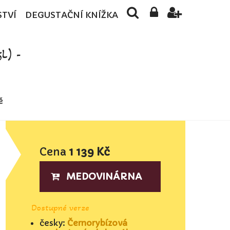
STVÍ
DEGUSTAČNÍ KNÍŽKA
L) -
ě
Cena
1 139 Kč
MEDOVINÁRNA
Dostupné verze
česky:
Černorybízová