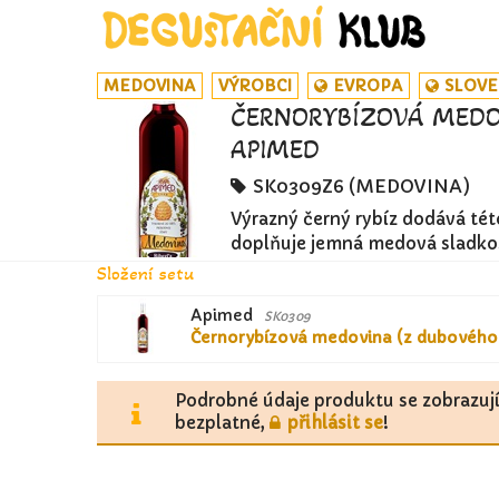
MEDOVINA
VÝROBCI
EVROPA
SLOV
ČERNORYBÍZOVÁ MEDOV
APIMED
SK0309Z6 (MEDOVINA)
Výrazný černý rybíz dodává tét
doplňuje jemná medová sladkos
Složení setu
Apimed
SK0309
Černorybízová medovina (z dubového
Podrobné údaje produktu se zobrazuj
bezplatné,
přihlásit se
!