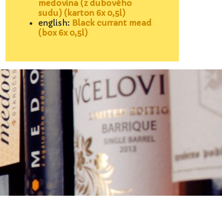
medovina (z dubového
sudu) (karton 6x 0,5l)
english:
Black currant mead
(box 6x 0,5l)